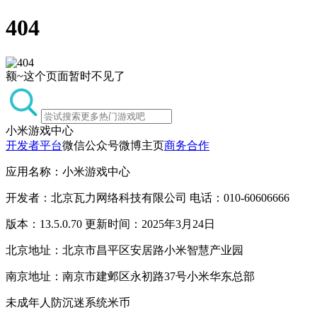
404
额~这个页面暂时不见了
小米游戏中心
开发者平台
微信公众号
微博主页
商务合作
应用名称：小米游戏中心
开发者：北京瓦力网络科技有限公司 电话：010-60606666
版本：13.5.0.70 更新时间：2025年3月24日
北京地址：北京市昌平区安居路小米智慧产业园
南京地址：南京市建邺区永初路37号小米华东总部
未成年人防沉迷系统
米币