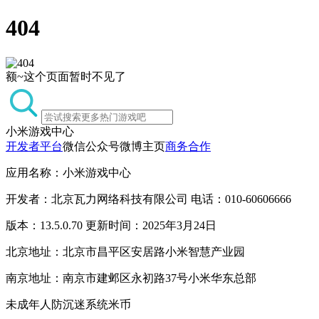
404
额~这个页面暂时不见了
小米游戏中心
开发者平台
微信公众号
微博主页
商务合作
应用名称：小米游戏中心
开发者：北京瓦力网络科技有限公司 电话：010-60606666
版本：13.5.0.70 更新时间：2025年3月24日
北京地址：北京市昌平区安居路小米智慧产业园
南京地址：南京市建邺区永初路37号小米华东总部
未成年人防沉迷系统
米币