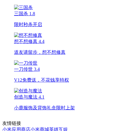
三国杀
1.8
限时秒杀开启
想不想修真
4.4
道友请留步，想不想修真
一刀传世
3.4
V12免费送，不花钱享特权
创造与魔法
4.1
小鹿服饰及背饰礼盒限时上架
友情链接
小米应用商店
小米商城
英雄互娱