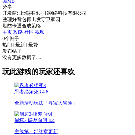
89MB
分享
开发商: 上海挪得之书网络科技有限公司
整理好背包再出发守卫家园
塔防
卡通
合成
策略
主页
攻略
社区
视频
0个帖子
热门
|
最新
|
最赞
发布帖子
没有更多数据了....
玩此游戏的玩家还喜欢
忍者必须死3
4.6
全新活动玩法「寻宝大冒险」
崩坏3-曙梦向明
4.4
主线第二部终章更新