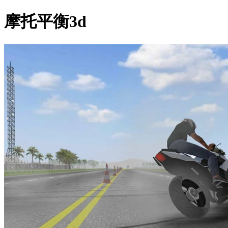
摩托平衡3d