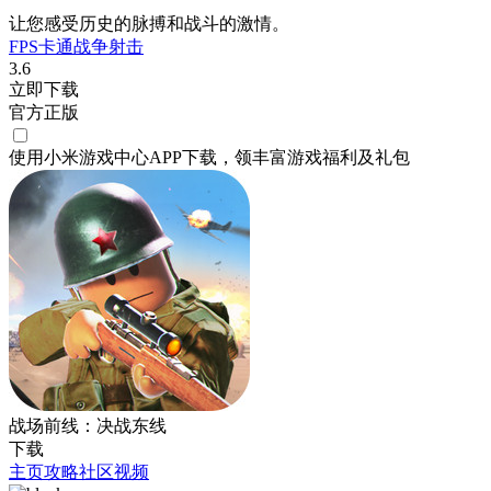
让您感受历史的脉搏和战斗的激情。
FPS
卡通
战争
射击
3.6
立即下载
官方正版
使用小米游戏中心APP
下载
，领丰富游戏
福利
及
礼包
战场前线：决战东线
下载
主页
攻略
社区
视频