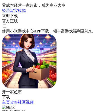
零成本经营一家超市，成为商业大亨
经营
写实
模拟
立即下载
官方正版
使用小米游戏中心APP
下载
，领丰富游戏
福利
及
礼包
开一家超市
下载
主页
攻略
社区
视频