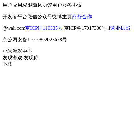
用户应用权限
隐私协议
用户服务协议
开发者平台
微信公众号
微博主页
商务合作
@wali.com
京ICP证110335号
京ICP备17017388号-1
营业执照
京公网安备11010802023678号
小米游戏中心
发现游戏 发现你
下载