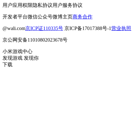
用户应用权限
隐私协议
用户服务协议
开发者平台
微信公众号
微博主页
商务合作
@wali.com
京ICP证110335号
京ICP备17017388号-1
营业执照
京公网安备11010802023678号
小米游戏中心
发现游戏 发现你
下载