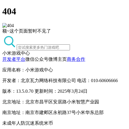
404
额~这个页面暂时不见了
小米游戏中心
开发者平台
微信公众号
微博主页
商务合作
应用名称：小米游戏中心
开发者：北京瓦力网络科技有限公司 电话：010-60606666
版本：13.5.0.70 更新时间：2025年3月24日
北京地址：北京市昌平区安居路小米智慧产业园
南京地址：南京市建邺区永初路37号小米华东总部
未成年人防沉迷系统
米币