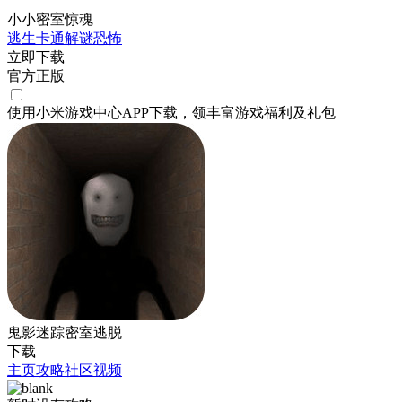
小小密室惊魂
逃生
卡通
解谜
恐怖
立即下载
官方正版
使用小米游戏中心APP
下载
，领丰富游戏
福利
及
礼包
鬼影迷踪密室逃脱
下载
主页
攻略
社区
视频