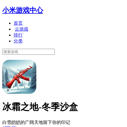
小米游戏中心
首页
云游戏
排行
分类
冰霜之地-冬季沙盒
白雪皑皑的广阔天地留下你的印记