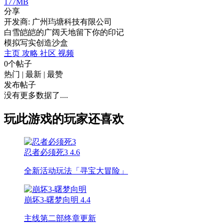
177MB
分享
开发商: 广州玙塘科技有限公司
白雪皑皑的广阔天地留下你的印记
模拟
写实
创造
沙盒
主页
攻略
社区
视频
0个帖子
热门
|
最新
|
最赞
发布帖子
没有更多数据了....
玩此游戏的玩家还喜欢
忍者必须死3
4.6
全新活动玩法「寻宝大冒险」
崩坏3-曙梦向明
4.4
主线第二部终章更新