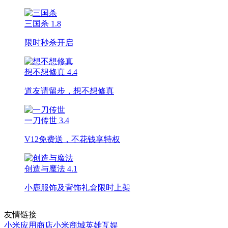
三国杀
1.8
限时秒杀开启
想不想修真
4.4
道友请留步，想不想修真
一刀传世
3.4
V12免费送，不花钱享特权
创造与魔法
4.1
小鹿服饰及背饰礼盒限时上架
友情链接
小米应用商店
小米商城
英雄互娱