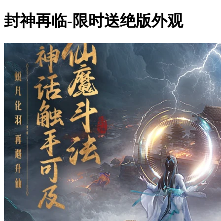
封神再临-限时送绝版外观