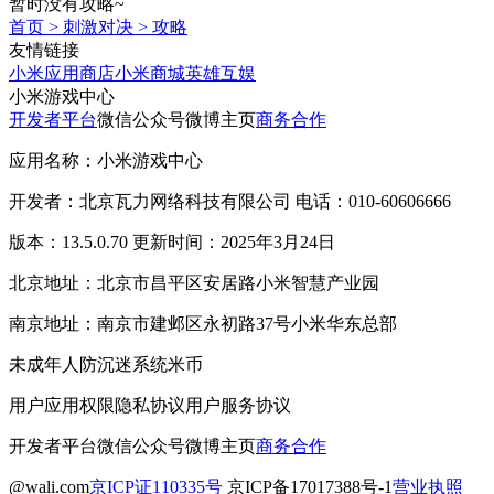
暂时没有攻略~
首页
>
刺激对决
>
攻略
友情链接
小米应用商店
小米商城
英雄互娱
小米游戏中心
开发者平台
微信公众号
微博主页
商务合作
应用名称：小米游戏中心
开发者：北京瓦力网络科技有限公司 电话：010-60606666
版本：13.5.0.70 更新时间：2025年3月24日
北京地址：北京市昌平区安居路小米智慧产业园
南京地址：南京市建邺区永初路37号小米华东总部
未成年人防沉迷系统
米币
用户应用权限
隐私协议
用户服务协议
开发者平台
微信公众号
微博主页
商务合作
@wali.com
京ICP证110335号
京ICP备17017388号-1
营业执照