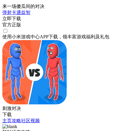
来一场傻瓜间的对决
弹射
卡通
益智
立即下载
官方正版
使用小米游戏中心APP
下载
，领丰富游戏
福利
及
礼包
刺激对决
下载
主页
攻略
社区
视频