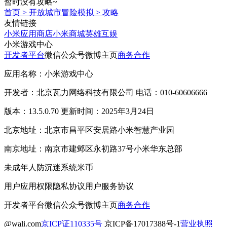
暂时没有攻略~
首页
>
开放城市冒险模拟
>
攻略
友情链接
小米应用商店
小米商城
英雄互娱
小米游戏中心
开发者平台
微信公众号
微博主页
商务合作
应用名称：小米游戏中心
开发者：北京瓦力网络科技有限公司 电话：010-60606666
版本：13.5.0.70 更新时间：2025年3月24日
北京地址：北京市昌平区安居路小米智慧产业园
南京地址：南京市建邺区永初路37号小米华东总部
未成年人防沉迷系统
米币
用户应用权限
隐私协议
用户服务协议
开发者平台
微信公众号
微博主页
商务合作
@wali.com
京ICP证110335号
京ICP备17017388号-1
营业执照