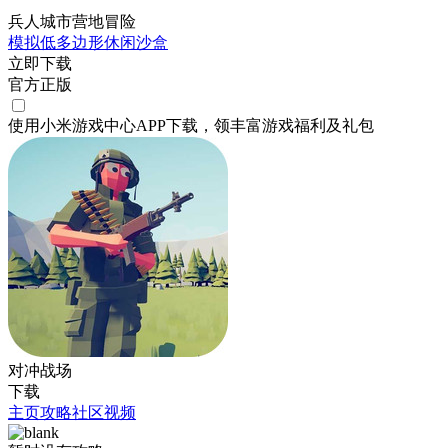
兵人城市营地冒险
模拟
低多边形
休闲
沙盒
立即下载
官方正版
使用小米游戏中心APP
下载
，领丰富游戏
福利
及
礼包
对冲战场
下载
主页
攻略
社区
视频