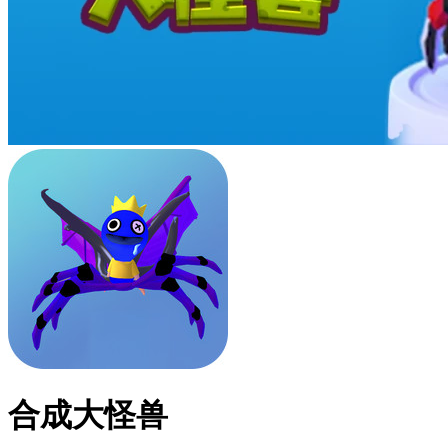
合成大怪兽