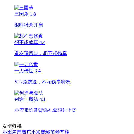
三国杀
1.8
限时秒杀开启
想不想修真
4.4
道友请留步，想不想修真
一刀传世
3.4
V12免费送，不花钱享特权
创造与魔法
4.1
小鹿服饰及背饰礼盒限时上架
友情链接
小米应用商店
小米商城
英雄互娱