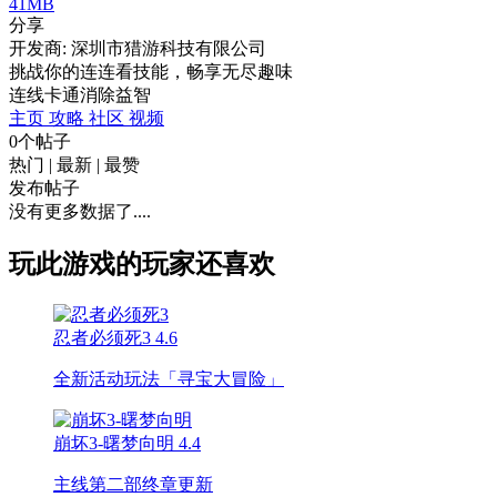
41MB
分享
开发商: 深圳市猎游科技有限公司
挑战你的连连看技能，畅享无尽趣味
连线
卡通
消除
益智
主页
攻略
社区
视频
0个帖子
热门
|
最新
|
最赞
发布帖子
没有更多数据了....
玩此游戏的玩家还喜欢
忍者必须死3
4.6
全新活动玩法「寻宝大冒险」
崩坏3-曙梦向明
4.4
主线第二部终章更新