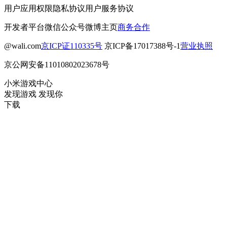
用户应用权限
隐私协议
用户服务协议
开发者平台
微信公众号
微博主页
商务合作
@wali.com
京ICP证110335号
京ICP备17017388号-1
营业执照
京公网安备11010802023678号
小米游戏中心
发现游戏 发现你
下载