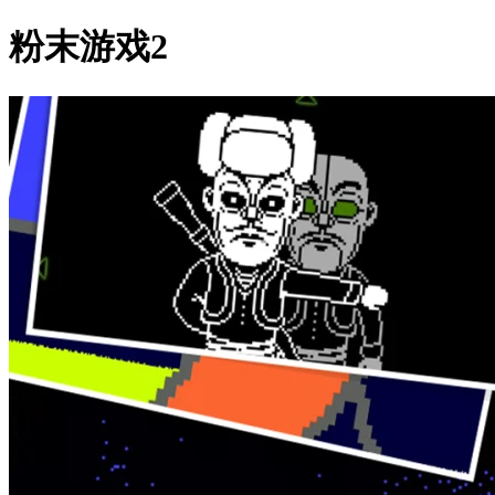
粉末游戏2