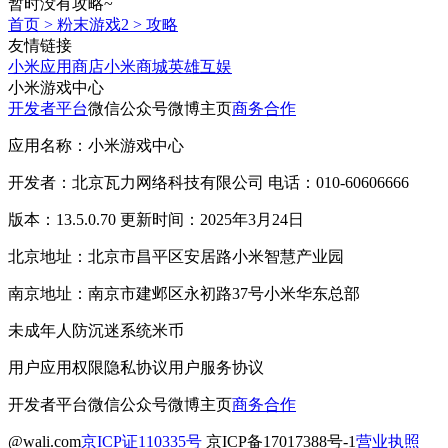
暂时没有攻略~
首页
>
粉末游戏2
>
攻略
友情链接
小米应用商店
小米商城
英雄互娱
小米游戏中心
开发者平台
微信公众号
微博主页
商务合作
应用名称：小米游戏中心
开发者：北京瓦力网络科技有限公司 电话：010-60606666
版本：13.5.0.70 更新时间：2025年3月24日
北京地址：北京市昌平区安居路小米智慧产业园
南京地址：南京市建邺区永初路37号小米华东总部
未成年人防沉迷系统
米币
用户应用权限
隐私协议
用户服务协议
开发者平台
微信公众号
微博主页
商务合作
@wali.com
京ICP证110335号
京ICP备17017388号-1
营业执照