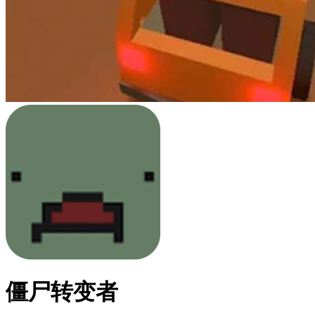
僵尸转变者