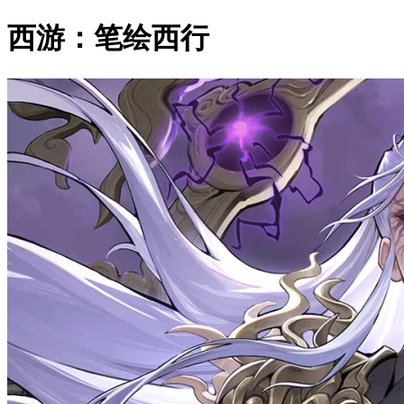
西游：笔绘西行