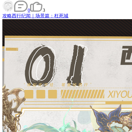
0
3
攻略
西行纪闻｜场景篇：枉死城