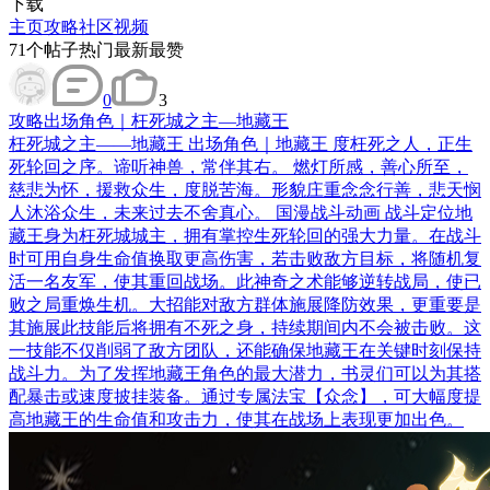
下载
主页
攻略
社区
视频
71
个帖子
热门
最新
最赞
0
3
攻略
出场角色｜枉死城之主—地藏王
枉死城之主——地藏王 出场角色｜地藏王 度枉死之人，正生
死轮回之序。谛听神兽，常伴其右。 燃灯所感，善心所至，
慈悲为怀，援救众生，度脱苦海。形貌庄重念念行善，悲天悯
人沐浴众生，未来过去不舍真心。 国漫战斗动画 战斗定位地
藏王身为枉死城城主，拥有掌控生死轮回的强大力量。在战斗
时可用自身生命值换取更高伤害，若击败敌方目标，将随机复
活一名友军，使其重回战场。此神奇之术能够逆转战局，使已
败之局重焕生机。大招能对敌方群体施展降防效果，更重要是
其施展此技能后将拥有不死之身，持续期间内不会被击败。这
一技能不仅削弱了敌方团队，还能确保地藏王在关键时刻保持
战斗力。为了发挥地藏王角色的最大潜力，书灵们可以为其搭
配暴击或速度披挂装备。通过专属法宝【众念】，可大幅度提
高地藏王的生命值和攻击力，使其在战场上表现更加出色。