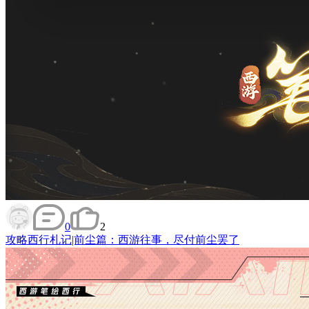
0
2
攻略
西行札记|前尘篇：西游往事，尽付前尘罢了