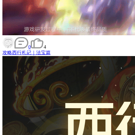
0
4
攻略
西行札记｜法宝篇