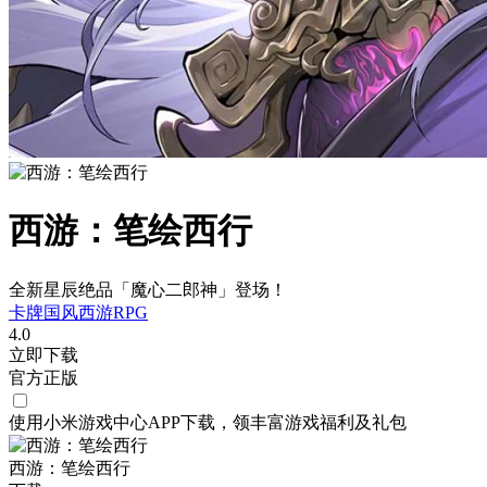
西游：笔绘西行
全新星辰绝品「魔心二郎神」登场！
卡牌
国风
西游
RPG
4.0
立即下载
官方正版
使用小米游戏中心APP
下载
，领丰富游戏
福利
及
礼包
西游：笔绘西行