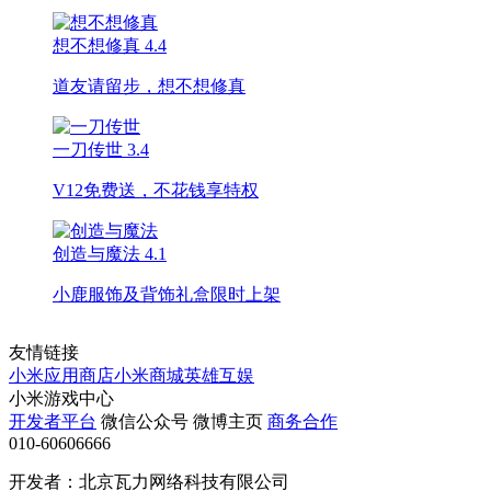
想不想修真
4.4
道友请留步，想不想修真
一刀传世
3.4
V12免费送，不花钱享特权
创造与魔法
4.1
小鹿服饰及背饰礼盒限时上架
友情链接
小米应用商店
小米商城
英雄互娱
小米游戏中心
开发者平台
微信公众号
微博主页
商务合作
010-60606666
开发者：北京瓦力网络科技有限公司