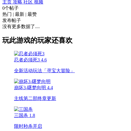
主页
攻略
社区
视频
0个帖子
热门
|
最新
|
最赞
发布帖子
没有更多数据了....
玩此游戏的玩家还喜欢
忍者必须死3
4.6
全新活动玩法「寻宝大冒险」
崩坏3-曙梦向明
4.4
主线第二部终章更新
三国杀
1.8
限时秒杀开启