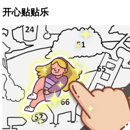
开心贴贴乐