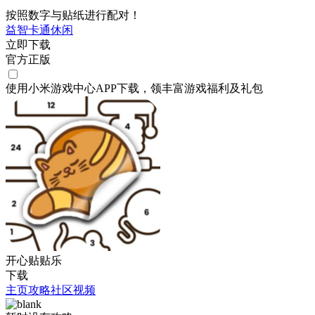
按照数字与贴纸进行配对！
益智
卡通
休闲
立即下载
官方正版
使用小米游戏中心APP
下载
，领丰富游戏
福利
及
礼包
开心贴贴乐
下载
主页
攻略
社区
视频