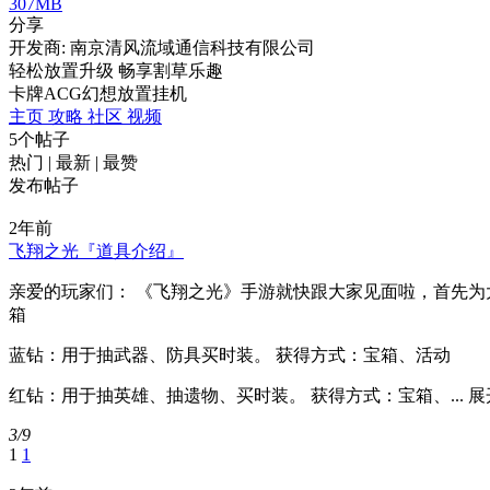
307MB
分享
开发商: 南京清风流域通信科技有限公司
轻松放置升级 畅享割草乐趣
卡牌
ACG
幻想
放置挂机
主页
攻略
社区
视频
5个帖子
热门
|
最新
|
最赞
发布帖子
2年前
飞翔之光『道具介绍』
亲爱的玩家们： 《飞翔之光》手游就快跟大家见面啦，首先为
箱
蓝钻：用于抽武器、防具买时装。 获得方式：宝箱、活动
红钻：用于抽英雄、抽遗物、买时装。 获得方式：宝箱、...
展
3/9
1
1