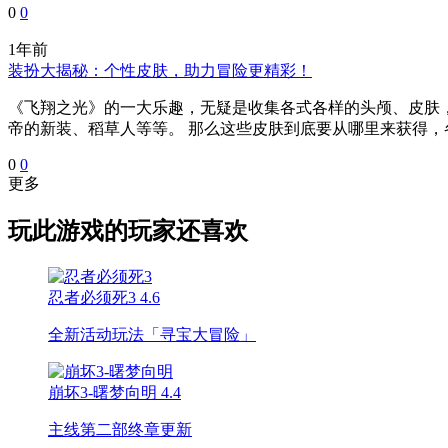
0
0
1年前
装扮大揭秘：个性皮肤，助力冒险更精彩！
《飞翔之光》的一大乐趣，无疑是收集各式各样的头颅、皮肤，
帝的新装、稻草人等等。 那么这些皮肤到底要从哪里来获得，
0
0
更多
玩此游戏的玩家还喜欢
忍者必须死3
4.6
全新活动玩法「寻宝大冒险」
崩坏3-曙梦向明
4.4
主线第二部终章更新