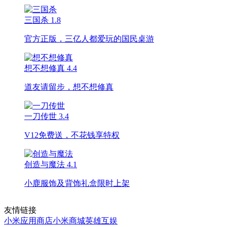
三国杀
1.8
官方正版，三亿人都爱玩的国民桌游
想不想修真
4.4
道友请留步，想不想修真
一刀传世
3.4
V12免费送，不花钱享特权
创造与魔法
4.1
小鹿服饰及背饰礼盒限时上架
友情链接
小米应用商店
小米商城
英雄互娱