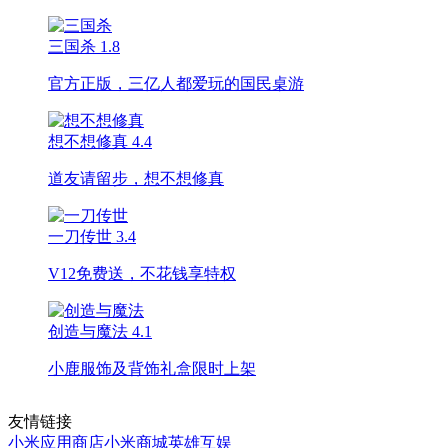
三国杀
1.8
官方正版，三亿人都爱玩的国民桌游
想不想修真
4.4
道友请留步，想不想修真
一刀传世
3.4
V12免费送，不花钱享特权
创造与魔法
4.1
小鹿服饰及背饰礼盒限时上架
友情链接
小米应用商店
小米商城
英雄互娱