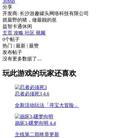
30MB
分享
开发商: 长沙游趣罐头网络科技有限公司
抓最野的猪，做最靓的崽
益智
卡通
休闲
主页
攻略
社区
视频
0个帖子
热门
|
最新
|
最赞
发布帖子
没有更多数据了....
玩此游戏的玩家还喜欢
忍者必须死3
4.6
全新活动玩法「寻宝大冒险」
崩坏3-曙梦向明
4.4
主线第二部终章更新