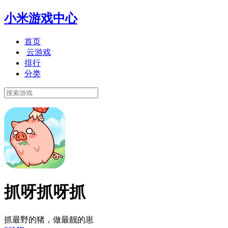
小米游戏中心
首页
云游戏
排行
分类
抓呀抓呀抓
抓最野的猪，做最靓的崽