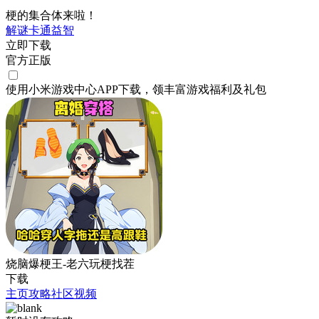
梗的集合体来啦！
解谜
卡通
益智
立即下载
官方正版
使用小米游戏中心APP
下载
，领丰富游戏
福利
及
礼包
烧脑爆梗王-老六玩梗找茬
下载
主页
攻略
社区
视频