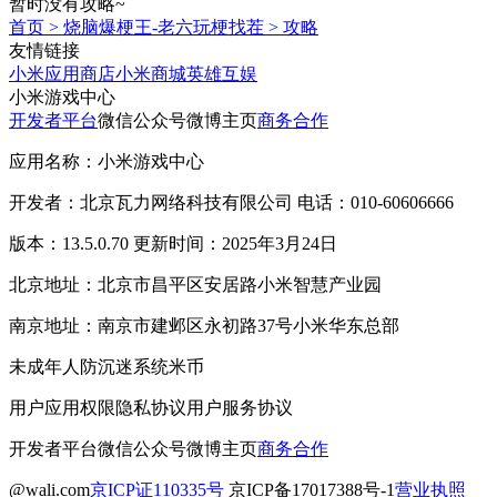
暂时没有攻略~
首页
>
烧脑爆梗王-老六玩梗找茬
>
攻略
友情链接
小米应用商店
小米商城
英雄互娱
小米游戏中心
开发者平台
微信公众号
微博主页
商务合作
应用名称：小米游戏中心
开发者：北京瓦力网络科技有限公司 电话：010-60606666
版本：13.5.0.70 更新时间：2025年3月24日
北京地址：北京市昌平区安居路小米智慧产业园
南京地址：南京市建邺区永初路37号小米华东总部
未成年人防沉迷系统
米币
用户应用权限
隐私协议
用户服务协议
开发者平台
微信公众号
微博主页
商务合作
@wali.com
京ICP证110335号
京ICP备17017388号-1
营业执照