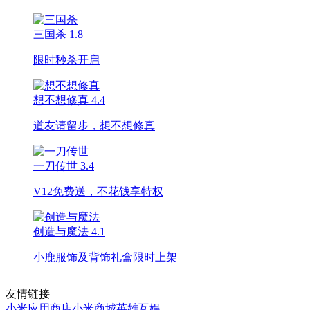
三国杀
1.8
限时秒杀开启
想不想修真
4.4
道友请留步，想不想修真
一刀传世
3.4
V12免费送，不花钱享特权
创造与魔法
4.1
小鹿服饰及背饰礼盒限时上架
友情链接
小米应用商店
小米商城
英雄互娱