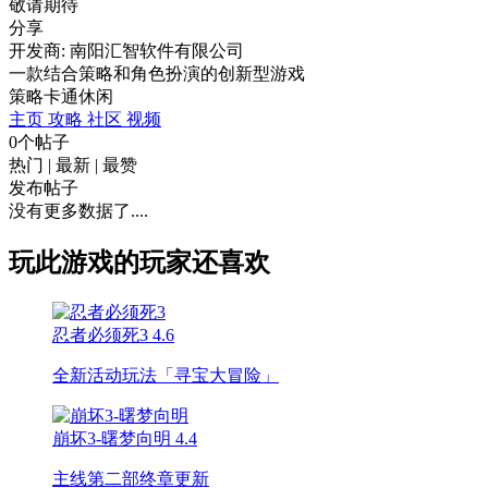
敬请期待
分享
开发商: 南阳汇智软件有限公司
一款结合策略和角色扮演的创新型游戏
策略
卡通
休闲
主页
攻略
社区
视频
0个帖子
热门
|
最新
|
最赞
发布帖子
没有更多数据了....
玩此游戏的玩家还喜欢
忍者必须死3
4.6
全新活动玩法「寻宝大冒险」
崩坏3-曙梦向明
4.4
主线第二部终章更新