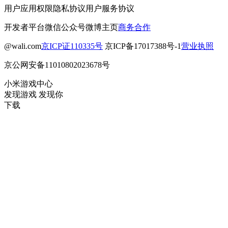
用户应用权限
隐私协议
用户服务协议
开发者平台
微信公众号
微博主页
商务合作
@wali.com
京ICP证110335号
京ICP备17017388号-1
营业执照
京公网安备11010802023678号
小米游戏中心
发现游戏 发现你
下载