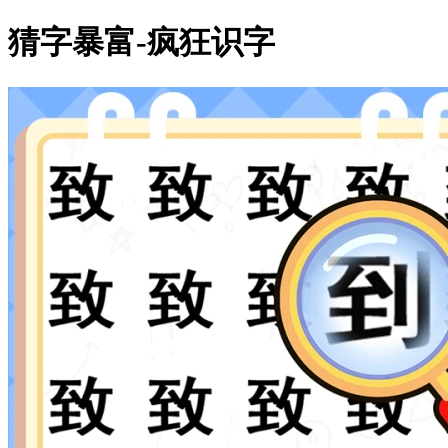
猜字暴富-疯狂识字