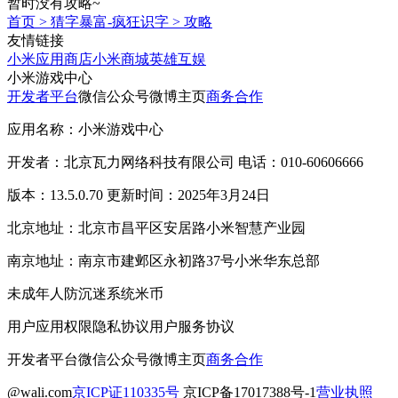
暂时没有攻略~
首页
>
猜字暴富-疯狂识字
>
攻略
友情链接
小米应用商店
小米商城
英雄互娱
小米游戏中心
开发者平台
微信公众号
微博主页
商务合作
应用名称：小米游戏中心
开发者：北京瓦力网络科技有限公司 电话：010-60606666
版本：13.5.0.70 更新时间：2025年3月24日
北京地址：北京市昌平区安居路小米智慧产业园
南京地址：南京市建邺区永初路37号小米华东总部
未成年人防沉迷系统
米币
用户应用权限
隐私协议
用户服务协议
开发者平台
微信公众号
微博主页
商务合作
@wali.com
京ICP证110335号
京ICP备17017388号-1
营业执照