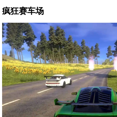
疯狂赛车场