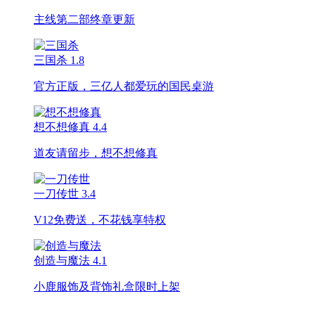
主线第二部终章更新
三国杀
1.8
官方正版，三亿人都爱玩的国民桌游
想不想修真
4.4
道友请留步，想不想修真
一刀传世
3.4
V12免费送，不花钱享特权
创造与魔法
4.1
小鹿服饰及背饰礼盒限时上架