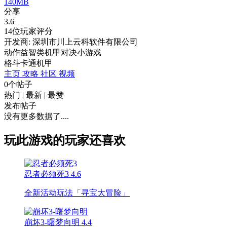
140MB
分享
3.6
14位玩家评分
开发商: 深圳市川上云科软件有限公司
动作益智类机甲对决小游戏
格斗
卡通
机甲
主页
攻略
社区
视频
0个帖子
热门
|
最新
|
最赞
发布帖子
没有更多数据了....
玩此游戏的玩家还喜欢
忍者必须死3
4.6
全新活动玩法「寻宝大冒险」
崩坏3-曙梦向明
4.4