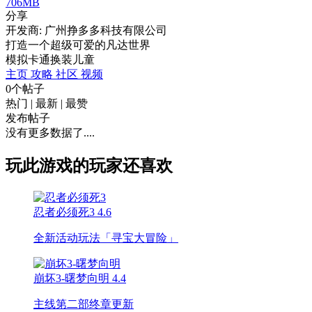
706MB
分享
开发商: 广州挣多多科技有限公司
打造一个超级可爱的凡达世界
模拟
卡通
换装
儿童
主页
攻略
社区
视频
0个帖子
热门
|
最新
|
最赞
发布帖子
没有更多数据了....
玩此游戏的玩家还喜欢
忍者必须死3
4.6
全新活动玩法「寻宝大冒险」
崩坏3-曙梦向明
4.4
主线第二部终章更新