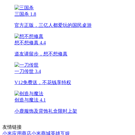
三国杀
1.8
官方正版，三亿人都爱玩的国民桌游
想不想修真
4.4
道友请留步，想不想修真
一刀传世
3.4
V12免费送，不花钱享特权
创造与魔法
4.1
小鹿服饰及背饰礼盒限时上架
友情链接
小米应用商店
小米商城
英雄互娱