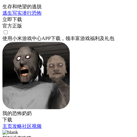
生存和绝望的逃脱
逃生
写实
潜行
恐怖
立即下载
官方正版
使用小米游戏中心APP
下载
，领丰富游戏
福利
及
礼包
我的恐怖奶奶
下载
主页
攻略
社区
视频