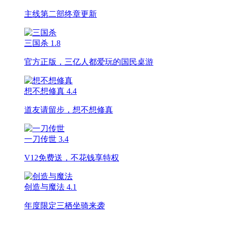
主线第二部终章更新
三国杀
1.8
官方正版，三亿人都爱玩的国民桌游
想不想修真
4.4
道友请留步，想不想修真
一刀传世
3.4
V12免费送，不花钱享特权
创造与魔法
4.1
年度限定三栖坐骑来袭