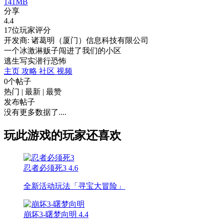
141MB
分享
4.4
17位玩家评分
开发商: 诸葛明（厦门）信息科技有限公司
一个冰激淋贩子闯进了我们的小区
逃生
写实
潜行
恐怖
主页
攻略
社区
视频
0个帖子
热门
|
最新
|
最赞
发布帖子
没有更多数据了....
玩此游戏的玩家还喜欢
忍者必须死3
4.6
全新活动玩法「寻宝大冒险」
崩坏3-曙梦向明
4.4