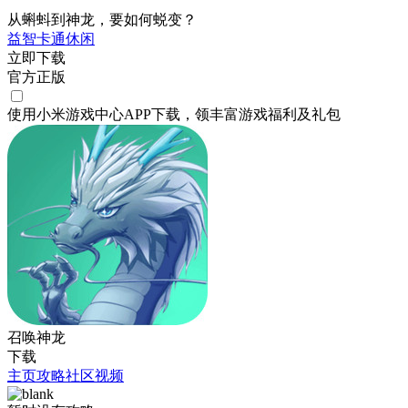
从蝌蚪到神龙，要如何蜕变？
益智
卡通
休闲
立即下载
官方正版
使用小米游戏中心APP
下载
，领丰富游戏
福利
及
礼包
召唤神龙
下载
主页
攻略
社区
视频