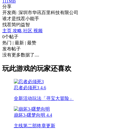
111MB
分享
开发商: 深圳市华讯百里科技有限公司
谁才是找茬小能手
找茬
简约
益智
主页
攻略
社区
视频
0个帖子
热门
|
最新
|
最赞
发布帖子
没有更多数据了....
玩此游戏的玩家还喜欢
忍者必须死3
4.6
全新活动玩法「寻宝大冒险」
崩坏3-曙梦向明
4.4
主线第二部终章更新