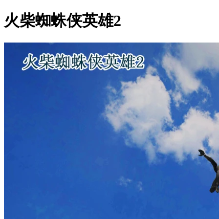
火柴蜘蛛侠英雄2