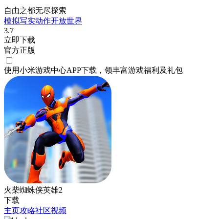
自由之都无尽探索
模拟
写实
动作
开放世界
3.7
立即下载
官方正版
使用小米游戏中心APP
下载
，领丰富游戏
福利
及
礼包
火柴蜘蛛侠英雄2
下载
主页
攻略
社区
视频