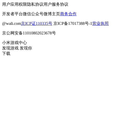
用户应用权限
隐私协议
用户服务协议
开发者平台
微信公众号
微博主页
商务合作
@wali.com
京ICP证110335号
京ICP备17017388号-1
营业执照
京公网安备11010802023678号
小米游戏中心
发现游戏 发现你
下载