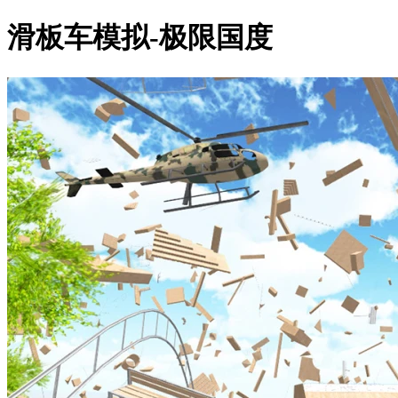
滑板车模拟-极限国度