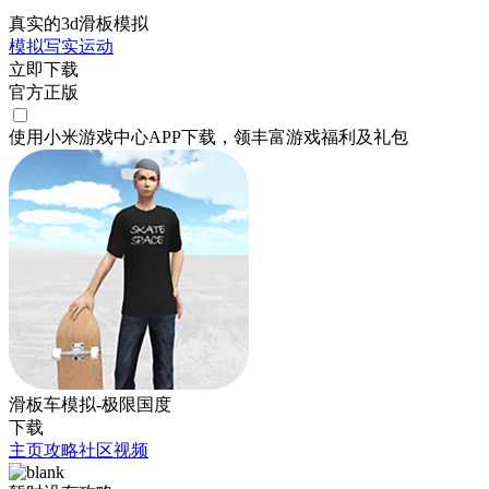
真实的3d滑板模拟
模拟
写实
运动
立即下载
官方正版
使用小米游戏中心APP
下载
，领丰富游戏
福利
及
礼包
滑板车模拟-极限国度
下载
主页
攻略
社区
视频