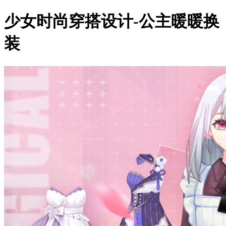
少女时尚穿搭设计-公主暖暖换
装