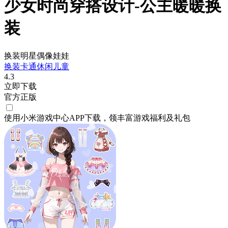
少女时尚穿搭设计-公主暖暖换
装
换装明星偶像娃娃
换装
卡通
休闲
儿童
4.3
立即下载
官方正版
使用小米游戏中心APP
下载
，领丰富游戏
福利
及
礼包