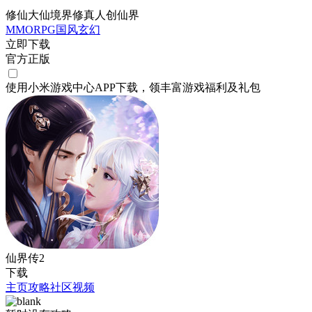
修仙大仙境界修真人创仙界
MMORPG
国风
玄幻
立即下载
官方正版
使用小米游戏中心APP
下载
，领丰富游戏
福利
及
礼包
仙界传2
下载
主页
攻略
社区
视频