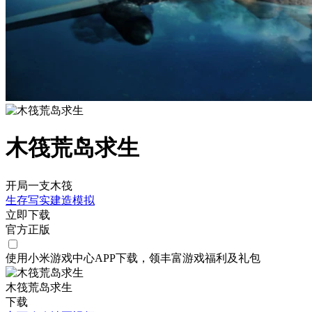
木筏荒岛求生
开局一支木筏
生存
写实
建造
模拟
立即下载
官方正版
使用小米游戏中心APP
下载
，领丰富游戏
福利
及
礼包
木筏荒岛求生
下载