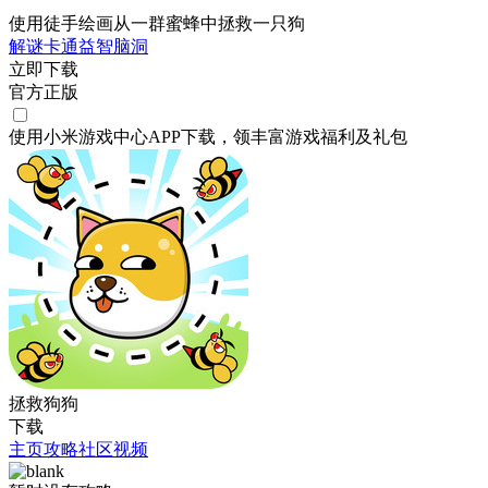
使用徒手绘画从一群蜜蜂中拯救一只狗
解谜
卡通
益智
脑洞
立即下载
官方正版
使用小米游戏中心APP
下载
，领丰富游戏
福利
及
礼包
拯救狗狗
下载
主页
攻略
社区
视频