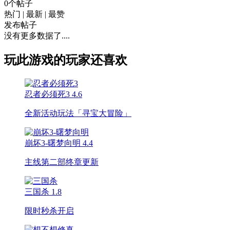
0个帖子
热门
|
最新
|
最赞
发布帖子
没有更多数据了....
玩此游戏的玩家还喜欢
忍者必须死3
4.6
全新活动玩法「寻宝大冒险」
崩坏3-曙梦向明
4.4
主线第二部终章更新
三国杀
1.8
限时秒杀开启