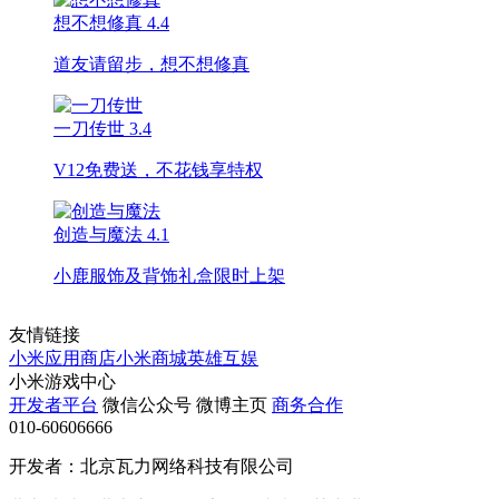
想不想修真
4.4
道友请留步，想不想修真
一刀传世
3.4
V12免费送，不花钱享特权
创造与魔法
4.1
小鹿服饰及背饰礼盒限时上架
友情链接
小米应用商店
小米商城
英雄互娱
小米游戏中心
开发者平台
微信公众号
微博主页
商务合作
010-60606666
开发者：北京瓦力网络科技有限公司