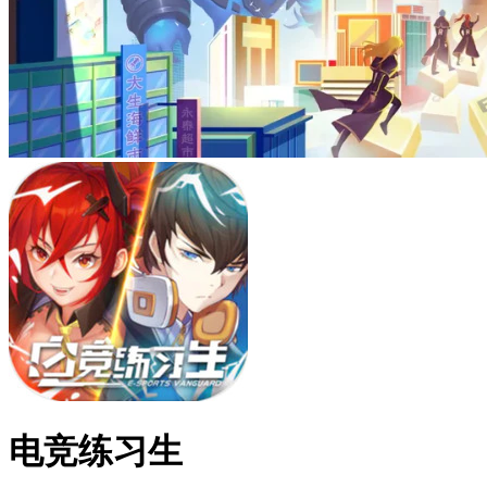
电竞练习生