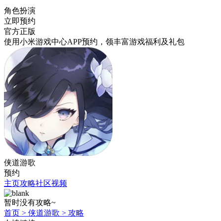
角色扮演
立即预约
官方正版
使用小米游戏中心APP
预约
，领丰富游戏
福利
及
礼包
侠道游歌
预约
主页
攻略
社区
视频
暂时没有攻略~
首页
>
侠道游歌
>
攻略