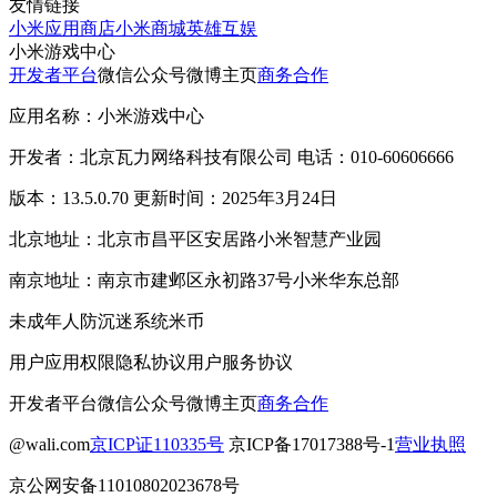
友情链接
小米应用商店
小米商城
英雄互娱
小米游戏中心
开发者平台
微信公众号
微博主页
商务合作
应用名称：小米游戏中心
开发者：北京瓦力网络科技有限公司 电话：010-60606666
版本：13.5.0.70 更新时间：2025年3月24日
北京地址：北京市昌平区安居路小米智慧产业园
南京地址：南京市建邺区永初路37号小米华东总部
未成年人防沉迷系统
米币
用户应用权限
隐私协议
用户服务协议
开发者平台
微信公众号
微博主页
商务合作
@wali.com
京ICP证110335号
京ICP备17017388号-1
营业执照
京公网安备11010802023678号