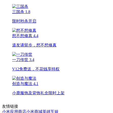
三国杀
1.8
限时秒杀开启
想不想修真
4.4
道友请留步，想不想修真
一刀传世
3.4
V12免费送，不花钱享特权
创造与魔法
4.1
小鹿服饰及背饰礼盒限时上架
友情链接
小米应用商店
小米商城
英雄互娱