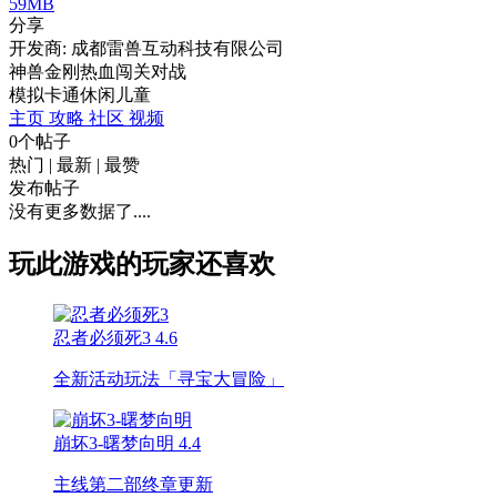
59MB
分享
开发商: 成都雷兽互动科技有限公司
神兽金刚热血闯关对战
模拟
卡通
休闲
儿童
主页
攻略
社区
视频
0个帖子
热门
|
最新
|
最赞
发布帖子
没有更多数据了....
玩此游戏的玩家还喜欢
忍者必须死3
4.6
全新活动玩法「寻宝大冒险」
崩坏3-曙梦向明
4.4
主线第二部终章更新