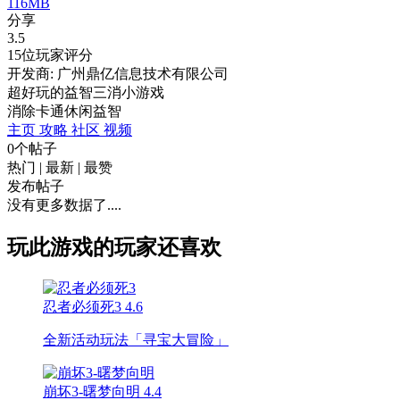
116MB
分享
3.5
15位玩家评分
开发商: 广州鼎亿信息技术有限公司
超好玩的益智三消小游戏
消除
卡通
休闲
益智
主页
攻略
社区
视频
0个帖子
热门
|
最新
|
最赞
发布帖子
没有更多数据了....
玩此游戏的玩家还喜欢
忍者必须死3
4.6
全新活动玩法「寻宝大冒险」
崩坏3-曙梦向明
4.4