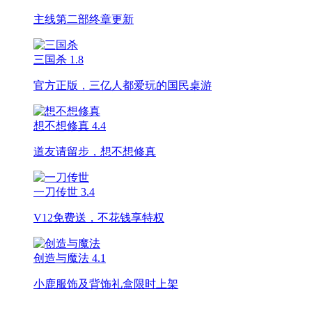
主线第二部终章更新
三国杀
1.8
官方正版，三亿人都爱玩的国民桌游
想不想修真
4.4
道友请留步，想不想修真
一刀传世
3.4
V12免费送，不花钱享特权
创造与魔法
4.1
小鹿服饰及背饰礼盒限时上架