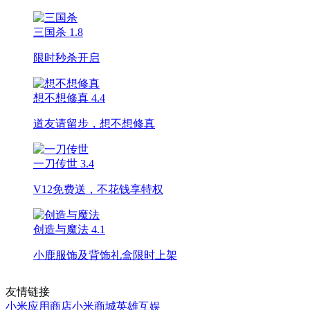
三国杀
1.8
限时秒杀开启
想不想修真
4.4
道友请留步，想不想修真
一刀传世
3.4
V12免费送，不花钱享特权
创造与魔法
4.1
小鹿服饰及背饰礼盒限时上架
友情链接
小米应用商店
小米商城
英雄互娱