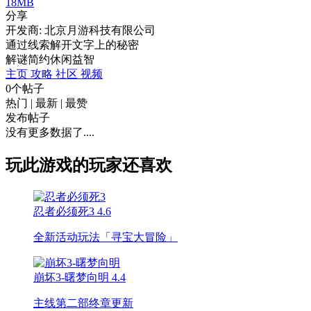
18MB
分享
开发商: 北京月游科技有限公司
通过线索解开文字上的秘密
解谜
简约
休闲
益智
主页
攻略
社区
视频
0个帖子
热门
|
最新
|
最赞
发布帖子
没有更多数据了....
玩此游戏的玩家还喜欢
忍者必须死3
4.6
全新活动玩法「寻宝大冒险」
崩坏3-曙梦向明
4.4
主线第二部终章更新