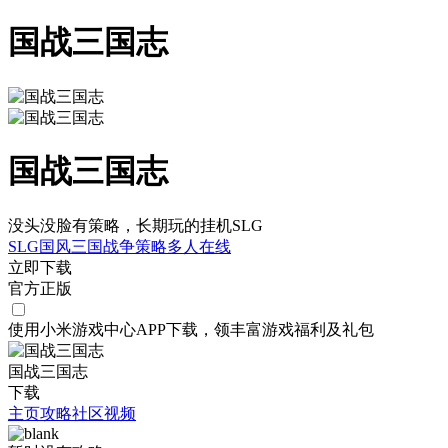
国战三国志
国战三国志
没头没脸有策略，长期玩的挂机SLG
SLG
国风
三国
战争
策略
多人在线
立即下载
官方正版
使用小米游戏中心APP
下载
，领丰富游戏
福利
及
礼包
国战三国志
下载
主页
攻略
社区
视频