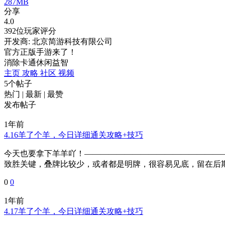
287MB
分享
4.0
392位玩家评分
开发商: 北京简游科技有限公司
官方正版手游来了！
消除
卡通
休闲
益智
主页
攻略
社区
视频
5个帖子
热门
|
最新
|
最赞
发布帖子
1年前
4.16羊了个羊，今日详细通关攻略+技巧
今天也要拿下羊羊吖！——————————————————
致胜关键，叠牌比较少，或者都是明牌，很容易见底，留在后期再
0
0
1年前
4.17羊了个羊，今日详细通关攻略+技巧