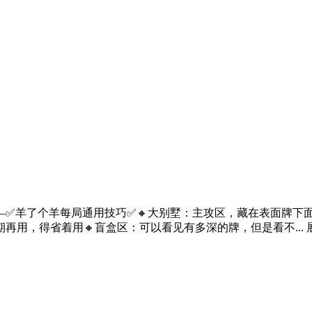
✅羊了个羊每局通用技巧✅🔸大别墅：主攻区，藏在表面牌下面
用，得省着用🔸盲盒区：可以看见有多深的牌，但是看不...